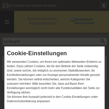
zur klassischen Ansicht wechseln
Handballkreises
Aachen/Düren
Cookie-Einstellungen
Start
»
Nachrichten
» Nachrichtenarchiv
Wir verwenden Cookies, um Ihnen ein optimales Webseiten-Erlebnis zu
bieten. Dazu zählen Cookies, die für den Betrieb der Seite notwendig
« früher
August 2026
sind, sowie solche, die lediglich zu anonymen Statistikzwecken, für
Komforteinstellungen oder zur Anzeige personalisierter Inhalte genutzt
Keine Einträge gefunden.
werden. Sie können selbst entscheiden, welche Kategorien Sie
zulassen möchten. Bitte beachten Sie, dass auf Basis Ihrer
Einstellungen womöglich nicht mehr alle Funktionalitäten der Seite zur
Verfügung stehen.
Sie können Ihre Auswahl jederzeit in den Cookie-Einstellungen unter
Datenschutzerklärung anpassen.